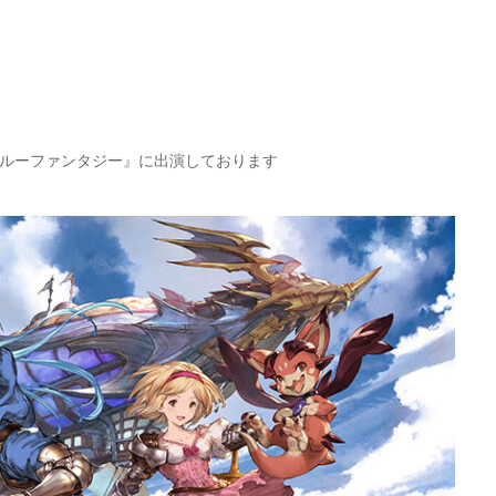
ブルーファンタジー』に出演しております
青崎 竜也 – Aozaki,
Tatsuya –