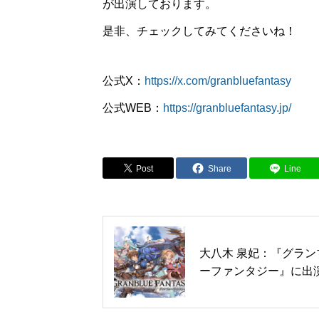
が出演しております。
是非、チェックしてみてくださいね！
公式X：
https://x.com/granbluefantasy
公式WEB：
https://granbluefantasy.jp/
Post
Share
Line
大八木 泉妃：『グラン
ーファンタジー』に出
ております