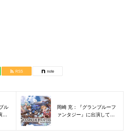
TOP
NEWS
最新情報
VOICE ACTO
所属声優一覧
RSS
note
SCHOOL
声優育成事業のご案内
ブル
岡崎 充：『グランブルーフ
演し
ァンタジー』に出演してお
CONTACT
ります
お問い合わせ